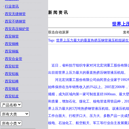
·
行业资讯
新 闻 资 讯
·
西安无缝钢管
·
西安不锈钢管
世界上
·
西安高压锅炉管
双击自动滚屏
发布
·
西安铜管
Tags:
世界上压力最大的垂直热挤压钢管液压机组诞生
·
西安铜棒
·
西安铜板
·
西安合金管
近日，省科技厅组织专家对河北宏润重工股份有限公
·
西安铝管
出目前世界上压力最大的垂直热挤压钢管液压机组。
·
西安铝板
河北宏润重工股份有限公司由民营企业家于1992
·
西安铝棒
始终保持在当年销售收入的3%以上。2005至200
·
西安铜皮
规模，成为区域内第一家可制造直径1600mm、最
·
西安铝皮
和质量，增加石化、煤化工、核电管道用管品种，20
界上压力最大的5万吨热挤钢管液压机组。该液压机组
工作台面大、行程开口大、压力大、多数产品一次成
核电、石油化工、航空航天、军工等行业自主发展奠