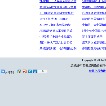
世界银行下调今年全球经济增
5月中国制造业PMI
太钢四高炉大修鼓风机安装顺
中钢协：国内钢价
13日临沂市场无缝管价格行
环渤海动力煤价格
央行：扩大QFII与RQF
前四月全国造船完工
2013年，钢企和终端的微
中钢协：大中型钢
JFE精密钢管加工项目正式
5月中旬全国日均粗
中国5月汇丰服务业PMI为
基本面疲弱 焦炭
5家中国钢厂新入世界前40
煤炭纳入资源税板
摩根斯坦利称：全球钢铁过剩
伊朗酝酿对铁矿石
Copyright © 2006-20
版权所有 西安晨腾物资有
世界上压力最
0
分享到：