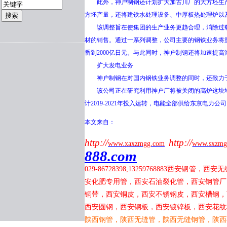
此外，神户制钢还计划扩大加古川厂的大方坯生产能
方坯产量，还将建铁水处理设备、中厚板热处理炉以
该调整旨在使集团的生产业务更趋合理，消除过剩
材的销售。通过一系列调整，公司主要的钢铁业务将重新获得盈
番到2000亿日元。与此同时，神户制钢还将加速提
扩大发电业务
神户制钢在对国内钢铁业务调整的同时，还致力于
该公司正在研究利用神户厂将被关闭的高炉这块地方，
计2019-2021年投入运转，电能全部供给东京电力公
本文来自：
http://
http://
www.xaxzmgg.com
www.sxzmg
888.com
029-86728398,13259768883
西安钢管，西安无
安化肥专用管，西安石油裂化管，西安钢管厂
铜带，西安铜皮，西安不锈钢皮，西安槽钢，
西安圆钢，西安钢板，西安镀锌板，西安花纹
陕西钢管，陕西无缝管，陕西无缝钢管，陕西