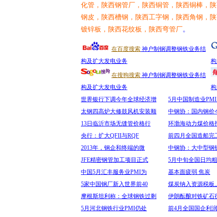
化管，陕西钢管厂，陕西铜管，陕西铜棒，陕
钢皮，陕西槽钢，陕西工字钢，陕西角钢，陕
镀锌板，陕西花纹板，陕西弯管厂
。
在百度搜索
神户制钢调整钢铁业务结
构及扩大发电业务
构
在搜狗搜索
神户制钢调整钢铁业务结
构及扩大发电业务
构
世界银行下调今年全球经济增
5月中国制造业PMI
太钢四高炉大修鼓风机安装顺
中钢协：国内钢价
13日临沂市场无缝管价格行
环渤海动力煤价格
央行：扩大QFII与RQF
前四月全国造船完工
2013年，钢企和终端的微
中钢协：大中型钢
JFE精密钢管加工项目正式
5月中旬全国日均粗
中国5月汇丰服务业PMI为
基本面疲弱 焦炭
5家中国钢厂新入世界前40
煤炭纳入资源税板
摩根斯坦利称：全球钢铁过剩
伊朗酝酿对铁矿石
5月河北钢铁行业PMI仍处
前4月全国国企利