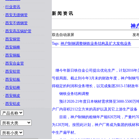
·
行业资讯
新 闻 资 讯
·
西安无缝钢管
·
西安不锈钢管
神
·
西安高压锅炉管
双击自动滚屏
发布
·
西安铜管
Tags:
神户制钢调整钢铁业务结构及扩大发电业务
·
西安铜棒
·
西安铜板
·
西安合金管
继今年新日铁住金公司提出优化生产，计划2016
·
西安铝管
亏损局面。截止到今年3月末的财政年度，神户制钢亏损
·
西安铝板
得稳定的利润和业务增长，以完成集团2013-15财政
·
西安铝棒
钢铁业务结构调整
·
西安铜皮
预计2020-21年度日本钢材需求降至5000-55
·
西安铝皮
户厂内容积2112立方米的高炉以及其它上游生产设
目前，神户制钢的粗钢年产能820万吨，产量约700
为120万吨。按照此计划，神户厂将成为集团的线材和
中生产扁平材。