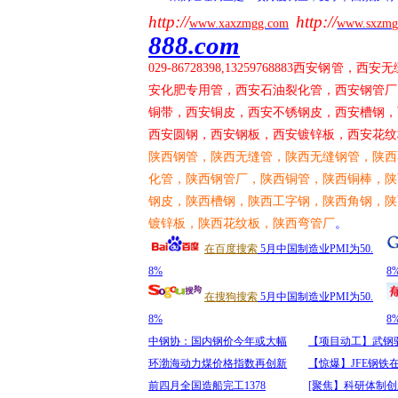
http://
http://
www.xaxzmgg.com
www.sxzmg
888.com
029-86728398,13259768883
西安钢管，西安无
安化肥专用管，西安石油裂化管，西安钢管厂
铜带，西安铜皮，西安不锈钢皮，西安槽钢，
西安圆钢，西安钢板，西安镀锌板，西安花纹
陕西钢管，陕西无缝管，陕西无缝钢管，陕西
化管，陕西钢管厂，陕西铜管，陕西铜棒，陕
钢皮，陕西槽钢，陕西工字钢，陕西角钢，陕
镀锌板，陕西花纹板，陕西弯管厂
。
在百度搜索
5月中国制造业PMI为50.
8%
8
在搜狗搜索
5月中国制造业PMI为50.
8%
8
中钢协：国内钢价今年或大幅
【项目动工】武钢
环渤海动力煤价格指数再创新
【惊爆】JFE钢铁
前四月全国造船完工1378
[聚焦】科研体制创