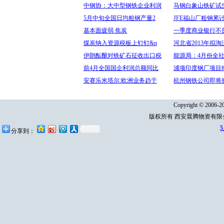
中钢协：大中型钢铁企业利润
马钢白象山铁矿试生
5月中旬全国日均粗钢产量2
JFE福山厂粗钢累
基本面疲弱 焦炭
一季度商业银行不
煤炭纳入资源税板上钉钉&n
河北省2013年拟
伊朗酝酿对铁矿石征收出口税
能源局：4月份全
前4月全国国企利润总额同比
浦项印度钢厂项目
安赛乐米塔尔:欧洲业务趋于
杭州钢铁公司即将
Copyright © 2006-20
版权所有 西安晨腾物资有
分享到：