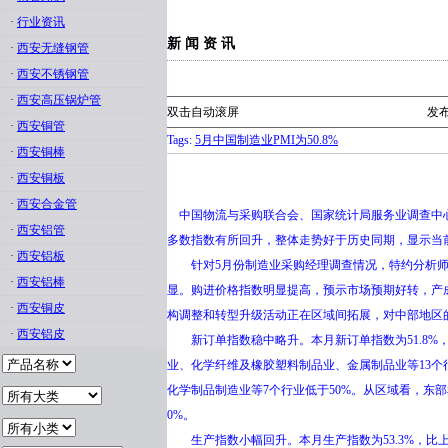
·
行业资讯
新 闻 资 讯
·
西安无缝钢管
·
西安不锈钢管
·
西安高压锅炉管
双击自动滚屏
发布
·
西安铜管
Tags:
5月中国制造业PMI为50.8%
·
西安铜棒
·
西安铜板
·
西安合金管
中国物流与采购联合会、国家统计局服务业调查中心发布的
·
西安铝管
多数指数有所回升，整体走势好于历史同期，显示当
·
西安铝板
针对5月份制造业采购经理调查情况，特约分析师张立
·
西安铝棒
显。购进价格指数明显提高，预示市场预期好转，产成
·
西安铜皮
构调整和转型升级活动正在区域间拓展，对中部地区
·
西安铝皮
新订单指数稳中略升。本月新订单指数为51.8%，
业、化学纤维及橡胶塑料制品业、金属制品业等13个行
化学制品制造业等7个行业低于50%。从区域看，东部
0%。
生产指数小幅回升。本月生产指数为53.3%，比上