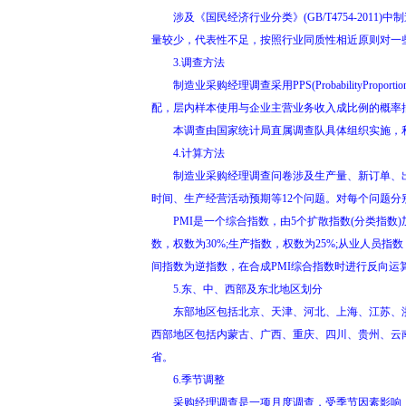
涉及《国民经济行业分类》(GB/T4754-2011)
量较少，代表性不足，按照行业同质性相近原则对一
3.调查方法
制造业采购经理调查采用PPS(ProbabilityPro
配，层内样本使用与企业主营业务收入成比例的概率
本调查由国家统计局直属调查队具体组织实施，利
4.计算方法
制造业采购经理调查问卷涉及生产量、新订单、出
时间、生产经营活动预期等12个问题。对每个问题
PMI是一个综合指数，由5个扩散指数(分类指数
数，权数为30%;生产指数，权数为25%;从业人员指
间指数为逆指数，在合成PMI综合指数时进行反向运
5.东、中、西部及东北地区划分
东部地区包括北京、天津、河北、上海、江苏、浙江、
西部地区包括内蒙古、广西、重庆、四川、贵州、云南
省。
6.季节调整
采购经理调查是一项月度调查，受季节因素影响，数