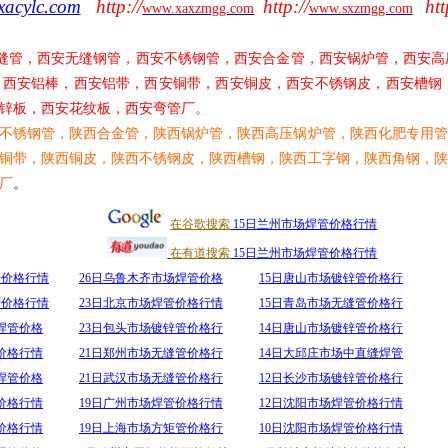
xacylc.com
http://
http://
htt
www.xaxzmgg.com
www.sxzmgg.com
缝管，西安无缝钢管，西安不锈钢管，西安合金管，西安锅炉管，西安高
，西安铝棒，西安铝带，西安铜带，西安铜皮，西安不锈钢皮，西安槽钢
锌板，西安花纹板，西安弯管厂。
不锈钢管，陕西合金管，陕西锅炉管，陕西高压锅炉管，陕西化肥专用管
铜带，陕西铜皮，陕西不锈钢皮，陕西槽钢，陕西工字钢，陕西角钢，陕
厂
。
在谷歌搜索
15日兰州市场焊管价格行情
在有道搜索
15日兰州市场焊管价格行情
管价格行情
26日乌鲁木齐市场焊管价格
15日唐山市场镀锌管价格行
管价格行情
23日北京市场焊管价格行情
15日青岛市场无缝管价格行
焊管价格
23日包头市场镀锌管价格行
14日唐山市场镀锌管价格行
价格行情
21日郑州市场无缝管价格行
14日大邱庄市场中直缝焊管
焊管价格
21日武汉市场无缝管价格行
12日长沙市场镀锌管价格行
价格行情
19日广州市场焊管价格行情
12日沈阳市场焊管价格行情
价格行情
19日上海市场方矩管价格行
10日沈阳市场焊管价格行情