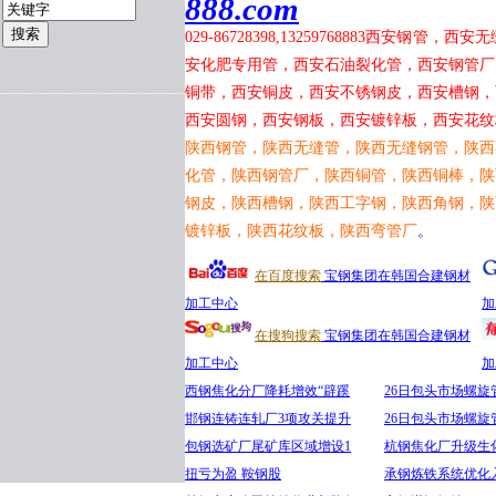
888.com
029-86728398,13259768883
西安钢管，西安无
安化肥专用管，西安石油裂化管，西安钢管厂
铜带，西安铜皮，西安不锈钢皮，西安槽钢，
西安圆钢，西安钢板，西安镀锌板，西安花纹
陕西钢管，陕西无缝管，陕西无缝钢管，陕西
化管，陕西钢管厂，陕西铜管，陕西铜棒，陕
钢皮，陕西槽钢，陕西工字钢，陕西角钢，陕
镀锌板，陕西花纹板，陕西弯管厂
。
在百度搜索
宝钢集团在韩国合建钢材
加工中心
加
在搜狗搜索
宝钢集团在韩国合建钢材
加工中心
加
西钢焦化分厂降耗增效“辟蹊
26日包头市场螺旋
邯钢连铸连轧厂3项攻关提升
26日包头市场螺旋
包钢选矿厂尾矿库区域增设1
杭钢焦化厂升级生
扭亏为盈 鞍钢股
承钢炼铁系统优化