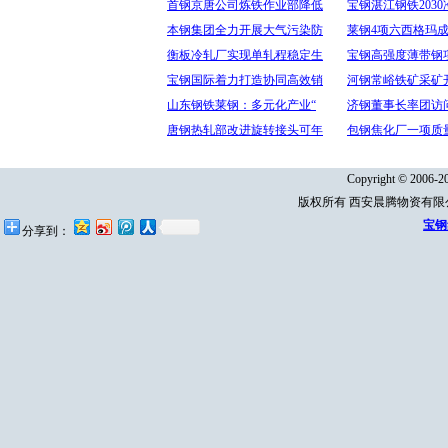
首钢京唐公司炼铁作业部降低
宝钢湛江钢铁203
本钢集团全力开展大气污染防
莱钢4项六西格玛
衡板冷轧厂实现单轧程稳定生
宝钢高强度薄带钢
宝钢国际着力打造协同高效销
河钢常峪铁矿采矿
山东钢铁莱钢：多元化产业“
济钢董事长率团访
唐钢热轧部改进旋转接头可年
包钢焦化厂一项质
Copyright © 2006-20
版权所有 西安晨腾物资有
宝钢
分享到：