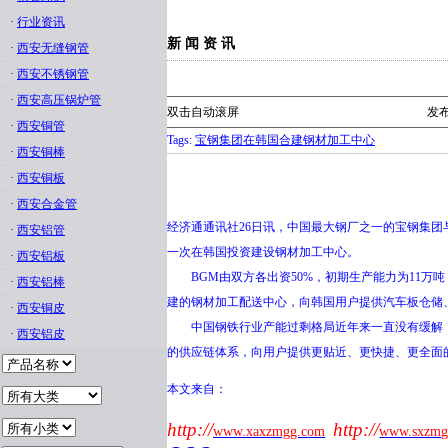
·
行业资讯
新 闻 资 讯
·
西安无缝钢管
·
西安不锈钢管
·
西安高压锅炉管
双击自动滚屏
发布
·
西安铜管
Tags:
宝钢集团在韩国合建钢材加工中心
·
西安铜棒
·
西安铜板
·
西安合金管
经济通通讯社26日讯，中国最大钢厂之一的宝钢集团
·
西安铝管
一次在韩国投资建设钢材加工中心。
·
西安铝板
BGM由双方各出资50%，初期生产能力为11万
·
西安铝棒
建的钢材加工配送中心，向韩国用户提供汽车板仓储
·
西安铜皮
中国钢铁行业产能过剩格局近年来一直没有缓解，
·
西安铝皮
的供应链体系，向用户提供更贴近、更快捷、更全面
本文来自：
http://
http://
www.xaxzmgg.com
www.sxzmg