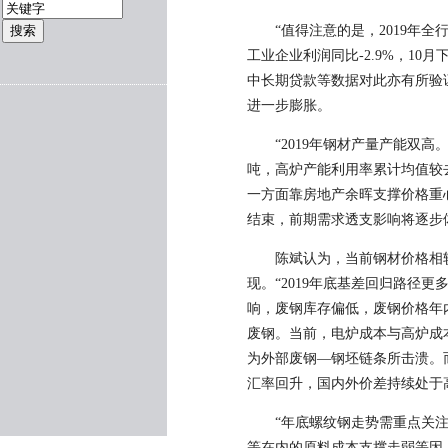
“值得注意的是，2019年
工业企业利润同比-2.9%，10
中长期贷款等数据对此亦有所验
进一步膨胀。
“2019年钢材产量产能双高
吨，高炉产能利用率累计均值较
一方面靠房地产余晖支撑价格重
结束，前期需求透支影响将逐步
陈斌认为，当前钢材价格相
现。“2019年底基差回归路径
响，废钢库存偏低，废钢价格年
废钢。当前，电炉成本与高炉成
为外部废钢—钢坯链条所击溃。
汇率回升，国内外价差持续处于
“年底螺纹钢走势需重点关
等在内的原料成本支撑走弱等因，