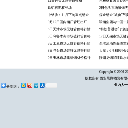
12日包头无缝管市价稳
积极财政政策促经
铁矿石期权登场
2日包头市场镀锌
中钢协：11月下旬重点钢企
煤企钢企“减负”节
9月12日国内钢厂管坯出厂
鞍钢集团与中国一
5日天津市场无缝管价格行情
“特朗普泄密门”急
3日乌鲁木齐市场镀锌管价格
17日无锡市场无缝
8日太原市场无缝管价格行情
全球流动性面临重
8日包头市场镀锌无缝管行情
大摩：6月和9月会
9日玉林市场建筑钢材价格行
陕钢龙钢65吨铁水
Copyright © 2006-20
版权所有 西安晨腾物资有
业内人士
分享到：