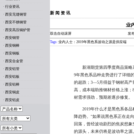
·
行业资讯
新 闻 资 讯
·
西安无缝钢管
·
西安不锈钢管
业
·
西安高压锅炉管
双击自动滚屏
发布
·
西安铜管
Tags:
业内人士：2019年黑色系波动之源是供应端
·
西安铜棒
·
西安铜板
·
西安合金管
新湖期货第四季度商品策略系
·
西安铝管
9年黑色系品种走势进行了详细的分
·
西安铝板
的超跌；3—5月得益于钢材高
·
西安铝棒
高，成本端助推钢材价格上涨；8
·
西安铜皮
材需求强劲，预期差逐步修复。
·
西安铝皮
2019年什么才是黑色系各
降趋势。“如果说黑色系正在走
回落，曾经波动剧烈的焦炭想象
的源头，未来仍将是波动率之源