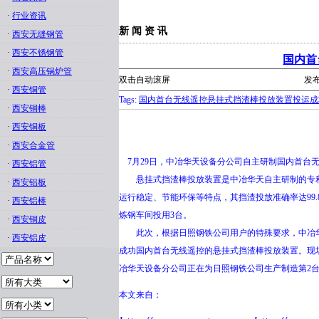
·
行业资讯
新 闻 资 讯
·
西安无缝钢管
·
西安不锈钢管
国内首
·
西安高压锅炉管
双击自动滚屏
发布
·
西安铜管
Tags:
国内首台无线遥控悬挂式挡渣棒投放装置投运成
·
西安铜棒
·
西安铜板
·
西安合金管
7月29日，中冶华天设备分公司自主研制国内首台
·
西安铝管
悬挂式挡渣棒投放装置是中冶华天自主研制的专利
·
西安铝板
运行稳定、节能环保等特点，其挡渣投放准确率达99.
·
西安铝棒
炼钢车间投用3台。
·
西安铜皮
此次，根据日照钢铁公司用户的特殊要求，中冶华
·
西安铝皮
成功国内首台无线遥控的悬挂式挡渣棒投放装置。现
冶华天设备分公司正在为日照钢铁公司生产制造第2
本文来自：