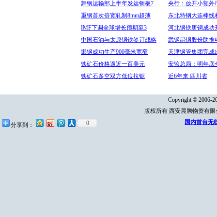
舞钢运输部上半年发运钢板7
央行：放开小额外
重钢首次倍宽轧制8mm超薄
东北特钢大连棒线
IMF下调全球增长预期至3
河北钢铁唐钢成功
中国石油与太原钢铁签订战略
武钢昆钢股份助推
邯钢成功生产900毫米宽窄
天津钢管集团完成
铁矿石价格逼近一百美元
安监总局：明年底
铁矿石多空双方低位拉锯
近6年来 四川省
Copyright © 2006-20
版权所有 西安晨腾物资有
国内首台无
0
分享到：