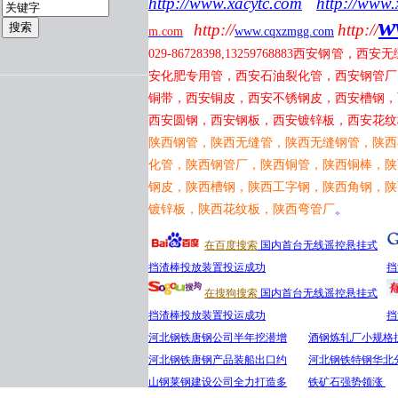
http://www.xacytc.com
http://www.
w
http://
http://
m.com
www.cqxzmgg.com
029-86728398,13259768883
西安钢管，西安无
安化肥专用管，西安石油裂化管，西安钢管厂
铜带，西安铜皮，西安不锈钢皮，西安槽钢，
西安圆钢，西安钢板，西安镀锌板，西安花纹
陕西钢管，陕西无缝管，陕西无缝钢管，陕西
化管，陕西钢管厂，陕西铜管，陕西铜棒，陕
钢皮，陕西槽钢，陕西工字钢，陕西角钢，陕
镀锌板，陕西花纹板，陕西弯管厂
。
在百度搜索
国内首台无线遥控悬挂式
挡渣棒投放装置投运成功
挡
在搜狗搜索
国内首台无线遥控悬挂式
挡渣棒投放装置投运成功
挡
河北钢铁唐钢公司半年挖潜增
酒钢炼轧厂小规格
河北钢铁唐钢产品装船出口约
河北钢铁特钢华北
山钢莱钢建设公司全力打造多
铁矿石强势领涨