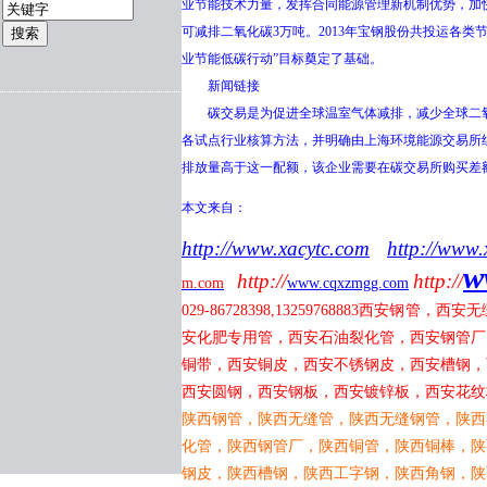
业节能技术力量，发挥合同能源管理新机制优势，加
可减排二氧化碳3万吨。2013年宝钢股份共投运各类
业节能低碳行动”目标奠定了基础。
新闻链接
碳交易是为促进全球温室气体减排，减少全球二氧
各试点行业核算方法，并明确由上海环境能源交易所
排放量高于这一配额，该企业需要在碳交易所购买差
本文来自：
http://www.xacytc.com
http://www.
w
http://
http://
m.com
www.cqxzmgg.com
029-86728398,13259768883
西安钢管，西安无
安化肥专用管，西安石油裂化管，西安钢管厂
铜带，西安铜皮，西安不锈钢皮，西安槽钢，
西安圆钢，西安钢板，西安镀锌板，西安花纹
陕西钢管，陕西无缝管，陕西无缝钢管，陕西
化管，陕西钢管厂，陕西铜管，陕西铜棒，陕
钢皮，陕西槽钢，陕西工字钢，陕西角钢，陕