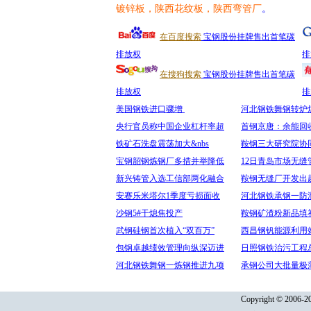
镀锌板，陕西花纹板，陕西弯管厂
。
在百度搜索
宝钢股份挂牌售出首笔碳
排放权
排
在搜狗搜索
宝钢股份挂牌售出首笔碳
排放权
排
美国钢铁进口骤增
河北钢铁舞钢转炉
央行官员称中国企业杠杆率超
首钢京唐：余能回
铁矿石洗盘震荡加大&nbs
鞍钢三大研究院协
宝钢韶钢炼钢厂多措并举降低
12日青岛市场无缝
新兴铸管入选工信部两化融合
鞍钢无缝厂开发出
安赛乐米塔尔1季度亏损面收
河北钢铁承钢一防
沙钢5#干熄焦投产
鞍钢矿渣粉新品填
武钢硅钢首次植入“双百万”
西昌钢钒能源利用
包钢卓越绩效管理向纵深迈进
日照钢铁治污工程
河北钢铁舞钢一炼钢推进九项
承钢公司大批量极
Copyright © 2006-20