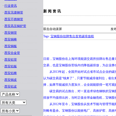
·
行业资讯
新 闻 资 讯
·
西安无缝钢管
·
西安不锈钢管
·
西安高压锅炉管
双击自动滚屏
发布
·
西安铜管
Tags:
宝钢股份挂牌售出首笔碳排放权
·
西安铜棒
·
西安铜板
·
西安合金管
日前，宝钢股份在上海环境能源交易所挂牌出售总量
·
西安铝管
交易，也是宝钢股份苦练内功降低碳排放，为企业挣
·
西安铝板
从2013年起，全国开始对试点省市试点企业的碳
·
西安铝棒
认为碳交易是“钱来了”，只要节能减排做到位，省出
·
西安铜皮
择，如果节能减排力度加大，企业就能获得一笔可观
·
西安铝皮
碳交易的试点推出，对一直追求绿色钢铁的宝钢股份是
排放平均值得出的，当时正值全球金融危机，宝钢股
从2012年至今，宝钢股份从技术节能与管理节能
到略有盈余。宝钢股份以能效电厂、高效炉窑、高效