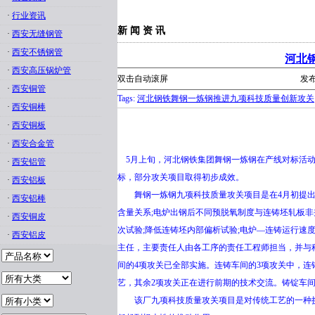
·
行业资讯
新 闻 资 讯
·
西安无缝钢管
·
西安不锈钢管
河北
·
西安高压锅炉管
双击自动滚屏
发布
·
西安铜管
Tags:
河北钢铁舞钢一炼钢推进九项科技质量创新攻关
·
西安铜棒
·
西安铜板
·
西安合金管
5月上旬，河北钢铁集团舞钢一炼钢在产线对标活动
·
西安铝管
标，部分攻关项目取得初步成效。
·
西安铝板
舞钢一炼钢九项科技质量攻关项目是在4月初提出
·
西安铝棒
含量关系;电炉出钢后不同预脱氧制度与连铸坯轧板非
·
西安铜皮
次试验;降低连铸坯内部偏析试验;电炉—连铸运行速
·
西安铝皮
主任，主要责任人由各工序的责任工程师担当，并与
间的4项攻关已全部实施。连铸车间的3项攻关中，连铸
艺，其余2项攻关正在进行前期的技术交流。铸锭车
该厂九项科技质量攻关项目是对传统工艺的一种挑