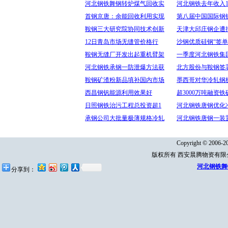
河北钢铁舞钢转炉煤气回收实
河北钢铁去年收入1
首钢京唐：余能回收利用实现
第八届中国国际钢
鞍钢三大研究院协同技术创新
天津大邱庄钢企遭
12日青岛市场无缝管价格行
沙钢优质硅钢“签单
鞍钢无缝厂开发出起重机臂架
一季度河北钢铁集
河北钢铁承钢一防泄爆方法获
北方股份与鞍钢签署1
鞍钢矿渣粉新品填补国内市场
墨西哥对华冷轧钢
西昌钢钒能源利用效果好
超3000万吨融资
日照钢铁治污工程总投资超1
河北钢铁唐钢优化
承钢公司大批量极薄规格冷轧
河北钢铁唐钢一装
Copyright © 2006-20
版权所有 西安晨腾物资有
河北钢铁舞
分享到：